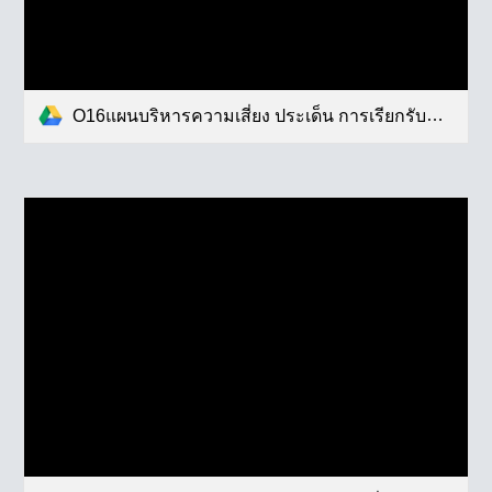
O16แผนบริหารความเสี่ยง ประเด็น การเรียกรับสินบน.pdf