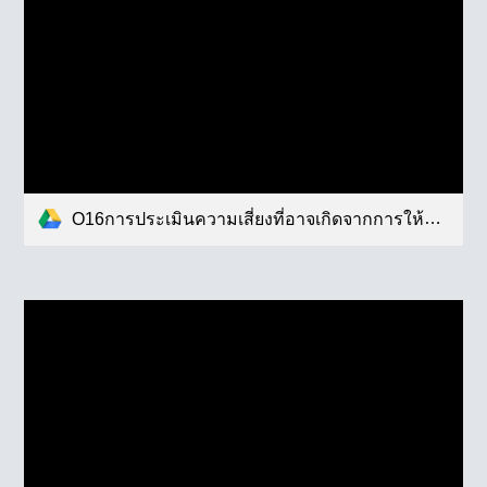
O16การประเมินความเสี่ยงที่อาจเกิดจากการให้หรือรับสินบน2568 (1).pdf