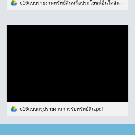
o16แบบรายงานทรัพย์สินหรือประโยชน์อื่นใดอันอาจคำนวณเป็นเงินได้.pdf
o16แบบสรุปรายงานการรับทรัพย์สิน.pdf