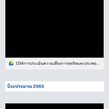
O34การประเมินความเสี่ยงการทุจริตและประพฤต(1).pdf
ปีงบประมาณ 2565